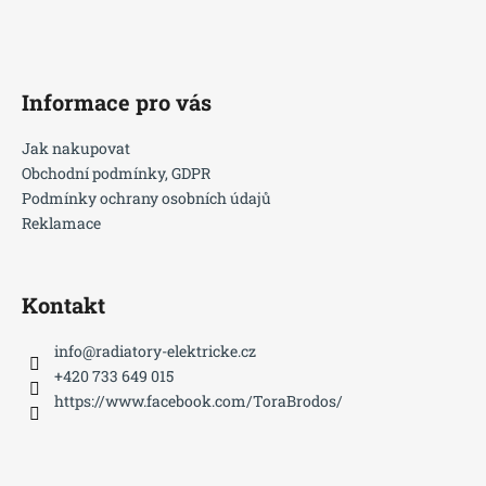
Z
á
p
a
Informace pro vás
t
í
Jak nakupovat
Obchodní podmínky, GDPR
Podmínky ochrany osobních údajů
Reklamace
Kontakt
info
@
radiatory-elektricke.cz
+420 733 649 015
https://www.facebook.com/ToraBrodos/