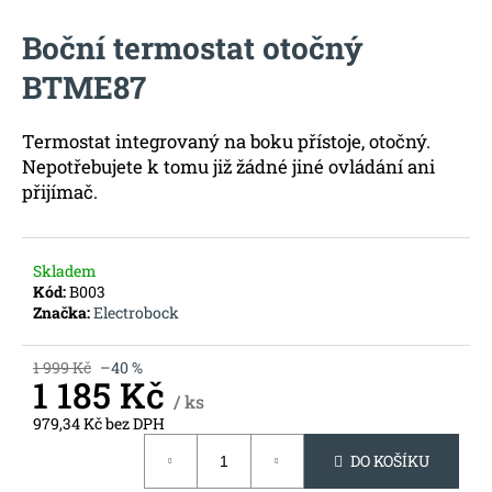
a
Boční termostat otočný
j
BTME87
í
t
?
Termostat integrovaný na boku přístoje, otočný.
Nepotřebujete k tomu již žádné jiné ovládání ani
přijímač.
HLEDAT
Skladem
Kód:
B003
Značka:
Electrobock
D
1 999 Kč
–40 %
o
1 185 Kč
p
/ ks
o
979,34 Kč bez DPH
Měrná
r
DO KOŠÍKU
cena:
u