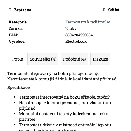
č
u
Zeptat se
Sdílet
j
e
Kategorie
:
Termostaty k radiátorům
m
Záruka
:
2 roky
e
EAN
:
8594204990554
Výrobce
:
Electrobock
POJÍZDNÉ
PATKY
Popis
Související (4)
Podobné (4)
Diskuze
TP001
1
089
Termostat integrovaný na boku přístoje, otočný.
Kč
Nepotřebujete k tomu již žádné jiné ovládání ani přijímač.
Specifikace:
Termostat integrovaný na boku přístoje, otočný
Nepotřebujete k tomu již žádné jiné ovládání ani
přijímač
Manualní nastavení teploty kolečkem na boku
přístroje
Termostat udržuje v místnosti optimální teplotu
čidlem, které je pod přístrojem