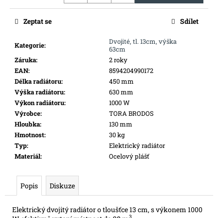
č
u
Zeptat se
Sdílet
j
e
Dvojité, tl. 13cm, výška
m
Kategorie
:
63cm
e
Záruka
:
2 roky
EAN
:
8594204990172
Délka radiátoru
:
450 mm
TOPNÝ
PANEL
Výška radiátoru
:
630 mm
NÍZKÝ
Výkon radiátoru
:
1000 W
TN40
Výrobce
:
TORA BRODOS
400
Hloubka
:
130 mm
W
Hmotnost
:
30 kg
7
Typ
:
Elektrický radiátor
260
Kč
Materiál
:
Ocelový plášť
Popis
Diskuze
Elektrický dvojitý radiátor o tloušťce 13 cm, s výkonem 1000
3