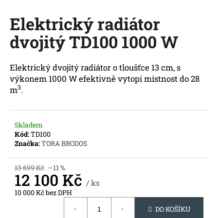
M
a
Elektrický radiátor
j
A
í
dvojitý TD100 1000 W
t
?
Elektrický dvojitý radiátor o tloušťce 13 cm, s
výkonem 1000 W efektivně vytopí místnost do 28
3
m
.
HLEDAT
Skladem
Kód:
TD100
Značka:
TORA BRODOS
D
o
13 699 Kč
–11 %
12 100 Kč
p
/ ks
o
10 000 Kč bez DPH
r
Měrná
u
DO KOŠÍKU
cena: