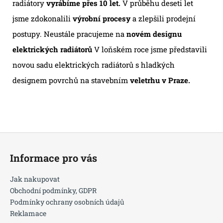
radiátory
vyrábíme přes 10 let.
V průběhu deseti let
jsme zdokonalili
výrobní procesy
a zlepšili prodejní
postupy. Neustále pracujeme na
novém designu
elektrických radiátorů
V loňském roce jsme představili
novou sadu elektrických radiátorů s hladkých
designem povrchů na stavebním
veletrhu v Praze.
Z
á
Informace pro vás
p
a
Jak nakupovat
t
Obchodní podmínky, GDPR
í
Podmínky ochrany osobních údajů
Reklamace