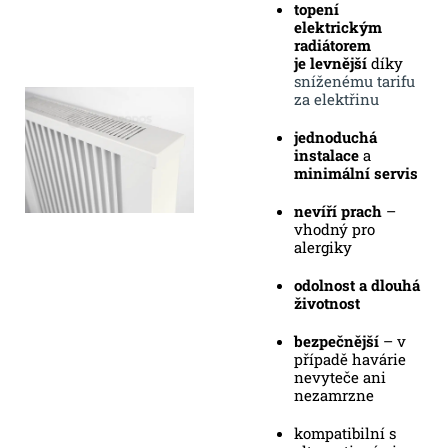
topení
elektrickým
radiátorem
je
levnější
díky
sníženému tarifu
za elektřinu
jednoduchá
instalace
a
minimální servis
nevíří prach
–
vhodný pro
alergiky
odolnost a dlouhá
životnost
bezpečnější
– v
případě havárie
nevyteče ani
nezamrzne
kompatibilní s