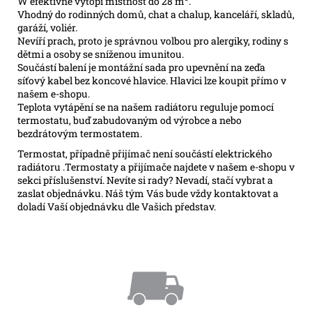
W efektivně vytopí místnost do 28 m
.
Vhodný do rodinných domů, chat a chalup, kanceláří, skladů,
garáží, voliér.
Nevíří prach, proto je správnou volbou pro alergiky, rodiny s
dětmi a osoby se sníženou imunitou.
Součástí balení je montážní sada pro upevnění na zeďa
síťový kabel bez koncové hlavice. Hlavici lze koupit přímo v
našem e-shopu.
Teplota vytápění se na našem radiátoru reguluje pomocí
termostatu, buď zabudovaným od výrobce a nebo
bezdrátovým termostatem.
T
ermostat,
případně přijímač
není součástí elektrického
radiátoru .
Termostaty a
přijímače
najdete v našem e-shopu
v
sekci
příslušenství. Nevíte si rady? Nevadí, stačí vybrat a
zaslat objednávku. Náš tým Vás bude vždy kontaktovat a
doladí Vaší objednávku dle Vašich představ.