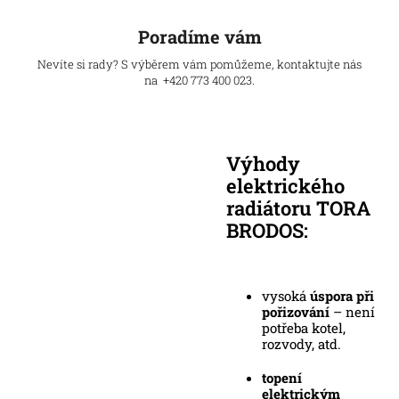
Poradíme vám
Nevíte si rady? S výběrem vám pomůžeme, kontaktujte nás
na +420 773 400 023.
Výhody
elektrického
radiátoru TORA
BRODOS:
vysoká
úspora při
pořizování
– není
potřeba kotel,
rozvody, atd.
topení
elektrickým