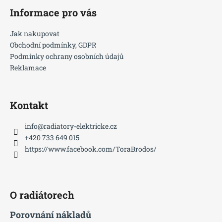
a
Informace pro vás
t
í
Jak nakupovat
Obchodní podmínky, GDPR
Podmínky ochrany osobních údajů
Reklamace
Kontakt
info
@
radiatory-elektricke.cz
+420 733 649 015
https://www.facebook.com/ToraBrodos/
O radiátorech
Porovnání nákladů