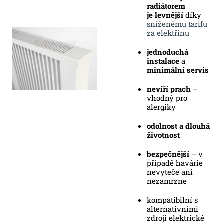
radiátorem
je
levnější
díky
sníženému tarifu
za elektřinu
jednoduchá
instalace
a
minimální servis
nevíří prach
–
vhodný pro
alergiky
odolnost a dlouhá
životnost
bezpečnější
– v
případě havárie
nevyteče ani
nezamrzne
kompatibilní s
alternativními
zdroji elektrické