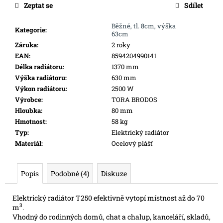
č
Zeptat se
Sdílet
u
j
Běžné, tl. 8cm, výška
Kategorie
:
e
63cm
m
Záruka
:
2 roky
e
EAN
:
8594204990141
Délka radiátoru
:
1370 mm
Výška radiátoru
:
630 mm
TOPNÝ
Výkon radiátoru
:
2500 W
PANEL
Výrobce
:
TORA BRODOS
NÍZKÝ
Hloubka
:
80 mm
TN200
2000
Hmotnost
:
58 kg
W
Typ
:
Elektrický radiátor
11
Materiál
:
Ocelový plášť
616
Kč
Popis
Podobné (4)
Diskuze
Elektrický radiátor T250 efektivně vytopí místnost až do 70
3
m
.
Vhodný do rodinných domů, chat a chalup, kanceláří, skladů,