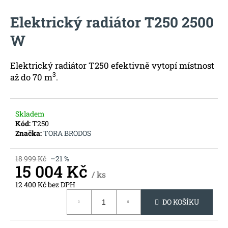
M
a
Elektrický radiátor T250 2500
j
A
W
í
t
?
Elektrický radiátor T250 efektivně vytopí místnost
3
až do 70 m
.
Skladem
HLEDAT
Kód:
T250
Značka:
TORA BRODOS
18 999 Kč
–21 %
D
15 004 Kč
o
/ ks
p
12 400 Kč bez DPH
Měrná
o
DO KOŠÍKU
cena:
r
u