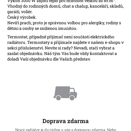
Výkon 3000 W zajistí teplo pro místnost velkou až 85 m
.
Vhodný do rodinných domů, chat a chalup, kanceláří, skladů,
garáží, voliér.
Český výrobek.
Nevíří prach, proto je správnou volbou pro alergiky, rodiny s
dětmi a osoby se sníženou imunitou.
T
ermostat,
případně přijímač
není součástí elektrického
radiátoru .
Termostaty a
přijímače
najdete v našem e-shopu
v
sekci
příslušenství. Nevíte si rady? Nevadí, stačí vybrat a
zaslat objednávku. Náš tým Vás bude vždy kontaktovat a
doladí Vaší objednávku dle Vašich představ.
Doprava zdarma
Nový radiátor je do týdne u vás s dopravou zdarma. Nebo