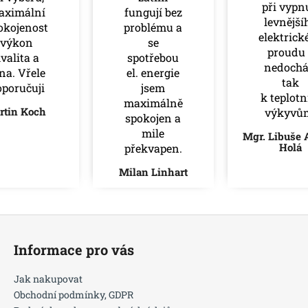
při vypn
aximální
fungují bez
levnější
okojenost
problému a
elektrick
výkon
se
proudu 
valita a
spotřebou
nedochá
na. Vřele
el. energie
tak
poručuji
jsem
k teplot
maximálně
rtin Koch
výkyvů
spokojen a
mile
Mgr. Libuše 
Holá
překvapen.
Milan Linhart
Z
á
Informace pro vás
p
a
Jak nakupovat
t
Obchodní podmínky, GDPR