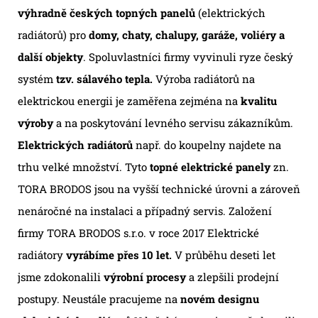
výhradně českých topných panelů
(elektrických
radiátorů) pro
domy, chaty, chalupy, garáže, voliéry a
další objekty
. Spoluvlastníci firmy vyvinuli ryze český
systém
tzv. sálavého tepla.
Výroba radiátorů na
elektrickou energii je zaměřena zejména na
kvalitu
výroby
a na poskytování levného servisu zákazníkům.
Elektrických radiátorů
např. do koupelny najdete na
trhu velké množství. Tyto
topné elektrické panely
zn.
TORA BRODOS jsou na vyšší technické úrovni a zároveň
nenáročné na instalaci a případný servis. Založení
firmy TORA BRODOS s.r.o. v roce 2017 Elektrické
radiátory
vyrábíme přes 10 let.
V průběhu deseti let
jsme zdokonalili
výrobní procesy
a zlepšili prodejní
postupy. Neustále pracujeme na
novém designu