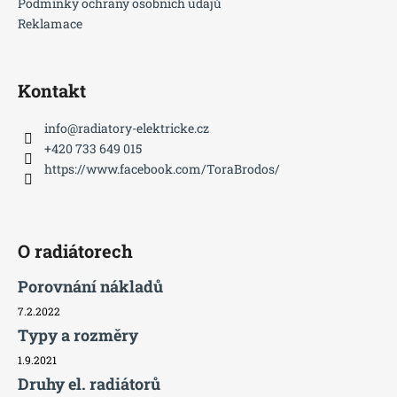
í
Podmínky ochrany osobních údajů
Reklamace
Kontakt
info
@
radiatory-elektricke.cz
+420 733 649 015
https://www.facebook.com/ToraBrodos/
O radiátorech
Porovnání nákladů
7.2.2022
Typy a rozměry
1.9.2021
Druhy el. radiátorů