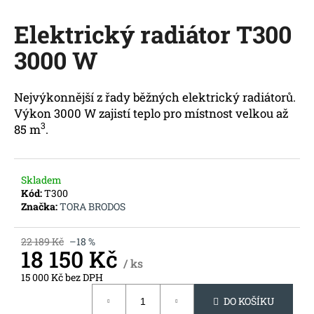
M
a
Elektrický radiátor T300
j
A
í
3000 W
t
?
Nejvýkonnější z řady běžných elektrický radiátorů.
Výkon 3000 W zajistí teplo pro místnost velkou až
3
85 m
.
HLEDAT
Skladem
Kód:
T300
Značka:
TORA BRODOS
D
o
22 189 Kč
–18 %
18 150 Kč
p
/ ks
o
15 000 Kč bez DPH
r
Měrná
u
DO KOŠÍKU
cena: