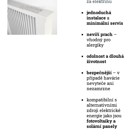
za elektřinu
jednoduchá
instalace
a
minimální servis
nevíří prach
–
vhodný pro
alergiky
odolnost a dlouhá
životnost
bezpečnější
– v
případě havárie
nevyteče ani
nezamrzne
kompatibilní s
alternativními
zdroji elektrické
energie jako jsou
fotovoltaiky a
solární panely