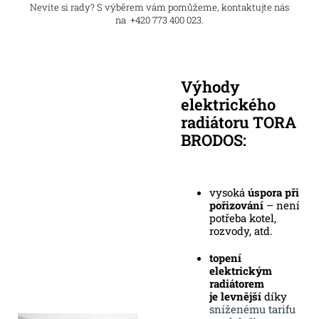
Nevíte si rady? S výběrem vám pomůžeme, kontaktujte nás
na +420 773 400 023.
Výhody
elektrického
radiátoru TORA
BRODOS:
vysoká
úspora při
pořizování
– není
potřeba kotel,
rozvody, atd.
topení
elektrickým
radiátorem
je
levnější
díky
sníženému tarifu