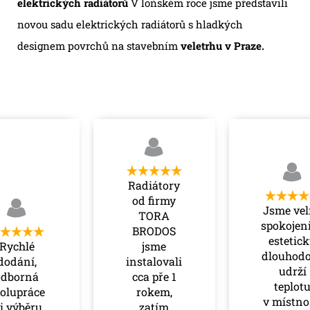
elektrických radiátorů
V loňském roce jsme představili
novou sadu elektrických radiátorů s hladkých
designem povrchů na stavebním
veletrhu v Praze.
Radiátory
od firmy
Jsme ve
TORA
spokojeni,
BRODOS
estetick
Rychlé
jsme
dlouhod
dodání,
instalovali
udrží
odborná
cca pře 1
teplot
olupráce
rokem,
v místno
i výběru,
zatím