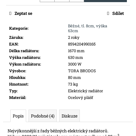
č
u
Zeptat se
Sdílet
j
e
Běžné, tl. 8cm, výška
m
Kategorie
:
63cm
e
Záruka
:
2 roky
EAN
:
8594204990165
Délka radiátoru
:
1670 mm
ELEKTRICKÝ
RADIÁTOR
Výška radiátoru
:
630 mm
T200
Výkon radiátoru
:
3000 W
2000
Výrobce
:
TORA BRODOS
W
Hloubka
:
80 mm
14
Hmotnost
:
73 kg
883
Typ
:
Elektrický radiátor
Kč
Materiál
:
Ocelový plášť
Popis
Podobné (4)
Diskuze
Nejvýkonnější z řady běžných elektrický radiátorů.
3