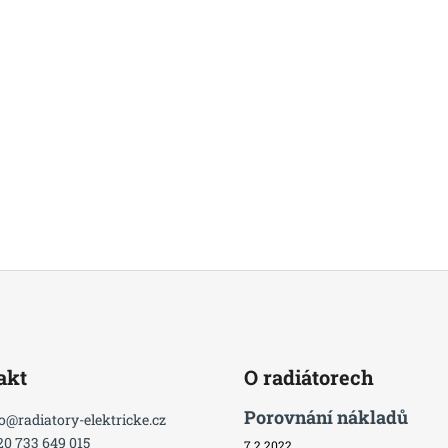
akt
O radiátorech
Porovnání nákladů
o
@
radiatory-elektricke.cz
20 733 649 015
7.2.2022