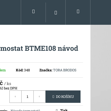
Hledat
Nákupní
Přihlášení
nce
Kontakt
košík
rmostat BTME108 návod
dem
Kód:
348
Značka:
TORA BRODOS
Kč
/ ks
 Kč bez DPH
ná
DO KOŠÍKU
Následující
Tisk
orie
:
Návody termostatů