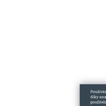
Používá
díky ana
použitel