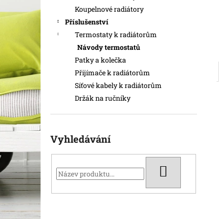
TOPNÝ PANEL NÍZKÝ TN40 400 W
e
Koupelnové radiátory
7 260 Kč
l
Příslušenství
Termostaty k radiátorům
Návody termostatů
Patky a kolečka
Přijímače k radiátorům
Síťové kabely k radiátorům
Držák na ručníky
Vyhledávání
HLEDAT