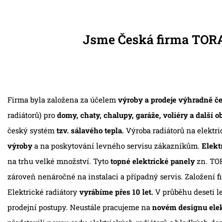
Jsme Česká firma TORA
Firma byla založena za účelem
výroby a prodeje výhradně č
radiátorů) pro
domy, chaty, chalupy, garáže, voliéry a další o
český systém
tzv. sálavého tepla.
Výroba radiátorů na elektr
výroby
a na poskytování levného servisu zákazníkům.
Elekt
na trhu velké množství. Tyto
topné elektrické panely
zn. TOR
zároveň nenáročné na instalaci a případný servis. Založení 
Elektrické radiátory
vyrábíme přes 10 let.
V průběhu deseti l
prodejní postupy. Neustále pracujeme na
novém designu elek