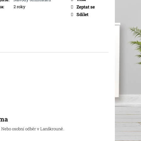
ADIÁTOR VYSOKÝ
ka
:
2 roky
Zeptat se
Sdílet
rma
. Nebo osobní odběr v Lanškrouně.