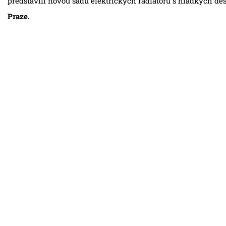
představili novou sadu elektrických radiátorů s hladkých 
Praze.