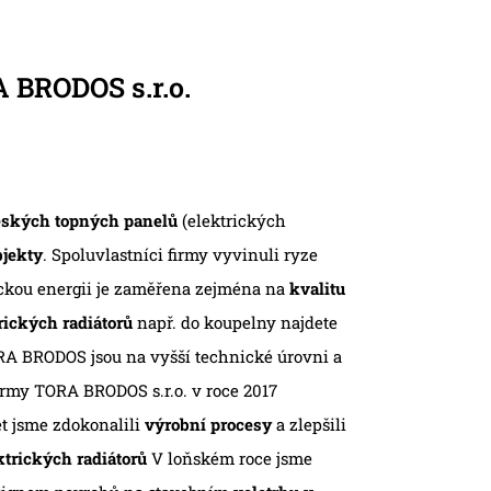
 BRODOS s.r.o.
eských topných panelů
(elektrických
bjekty
. Spoluvlastníci firmy vyvinuli ryze
ickou energii je zaměřena zejména na
kvalitu
rických radiátorů
např. do koupelny najdete
A BRODOS jsou na vyšší technické úrovni a
firmy TORA BRODOS s.r.o. v roce 2017
et jsme zdokonalili
výrobní procesy
a zlepšili
trických radiátorů
V loňském roce jsme