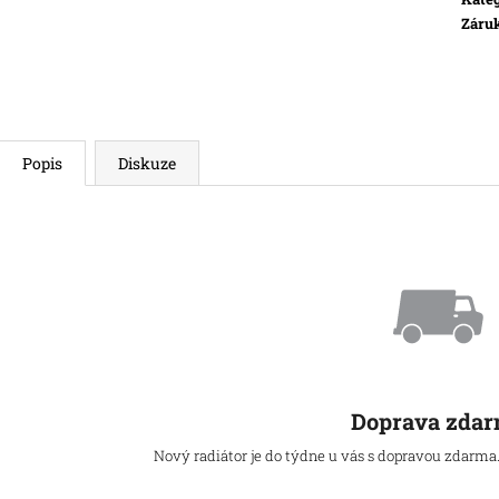
ELEKTRICKÝ RADIÁTOR T080 800 W
ELEKTRICKÝ R
Záru
TL140 1400 W
8 470 Kč
13 915 Kč
Popis
Diskuze
Doprava zda
Nový radiátor je do týdne u vás s dopravou zdarma