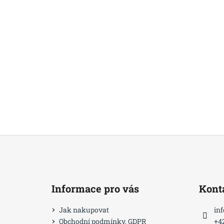
Z
á
p
a
Informace pro vás
Kont
t
í
Jak nakupovat
inf
Obchodní podmínky, GDPR
+4