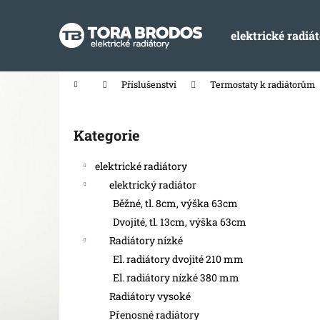
K
Přejít
na
o
obsah
elektrické radiá
Zpět
Zpět
š
do
do
í
k
obchodu
obchodu
Domů
Příslušenství
Termostaty k radiátorům
P
o
Kategorie
Přeskočit
s
kategorie
t
elektrické radiátory
r
elektrický radiátor
a
Běžné, tl. 8cm, výška 63cm
n
Dvojité, tl. 13cm, výška 63cm
n
Radiátory nízké
í
El. radiátory dvojité 210 mm
p
El. radiátory nízké 380 mm
a
Radiátory vysoké
n
Přenosné radiátory